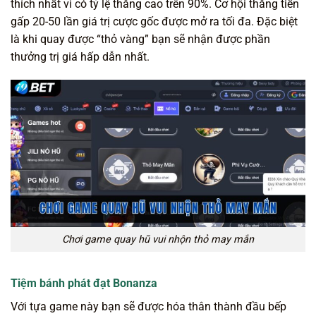
thích nhất vì có tỷ lệ thắng cao trên 90%. Cơ hội thắng tiền
gấp 20-50 lần giá trị cược gốc được mở ra tối đa. Đặc biệt
là khi quay được “thỏ vàng” bạn sẽ nhận được phần
thưởng trị giá hấp dẫn nhất.
Chơi game quay hũ vui nhộn thỏ may mắn
Tiệm bánh phát đạt Bonanza
Với tựa game này bạn sẽ được hóa thân thành đầu bếp