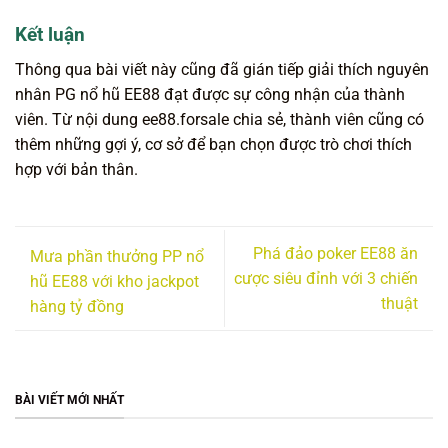
Kết luận
Thông qua bài viết này cũng đã gián tiếp giải thích nguyên
nhân PG nổ hũ EE88 đạt được sự công nhận của thành
viên. Từ nội dung ee88.forsale chia sẻ, thành viên cũng có
thêm những gợi ý, cơ sở để bạn chọn được trò chơi thích
hợp với bản thân.
Phá đảo poker EE88 ăn
Mưa phần thưởng PP nổ
cược siêu đỉnh với 3 chiến
hũ EE88 với kho jackpot
thuật
hàng tỷ đồng
BÀI VIẾT MỚI NHẤT