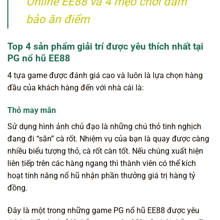
Online EE88 và 4 mẹo chơi đảm
bảo ăn điểm
Top 4 sản phẩm giải trí được yêu thích nhất tại
PG nổ hũ EE88
4 tựa game được đánh giá cao và luôn là lựa chọn hàng
đầu của khách hàng đến với nhà cái là:
Thỏ may mắn
Sử dụng hình ảnh chủ đạo là những chú thỏ tinh nghịch
đang đi “săn” cà rốt. Nhiệm vụ của bạn là quay được càng
nhiều biểu tượng thỏ, cà rốt càn tốt. Nếu chúng xuất hiện
liên tiếp trên các hàng ngang thì thành viên có thể kích
hoạt tính năng nổ hũ nhận phần thưởng giá trị hàng tỷ
đồng.
Đây là một trong những game PG nổ hũ EE88 được yêu