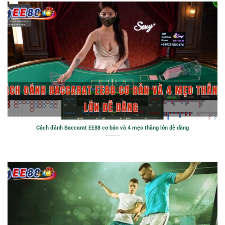
Cách đánh Baccarat EE88 cơ bản và 4 mẹo thắng lớn dễ dàng