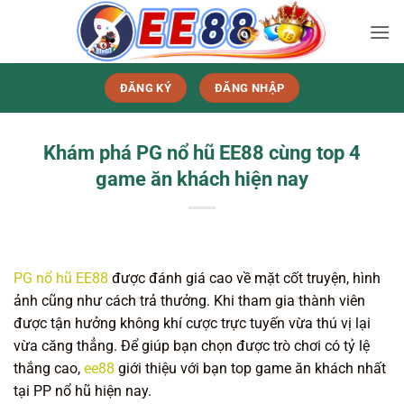
Bỏ
qua
nội
dung
ĐĂNG KÝ
ĐĂNG NHẬP
Khám phá PG nổ hũ EE88 cùng top 4
game ăn khách hiện nay
PG nổ hũ EE88
được đánh giá cao về mặt cốt truyện, hình
ảnh cũng như cách trả thưởng. Khi tham gia thành viên
được tận hưởng không khí cược trực tuyến vừa thú vị lại
vừa căng thẳng. Để giúp bạn chọn được trò chơi có tỷ lệ
thắng cao,
ee88
giới thiệu với bạn top game ăn khách nhất
tại PP nổ hũ hiện nay.