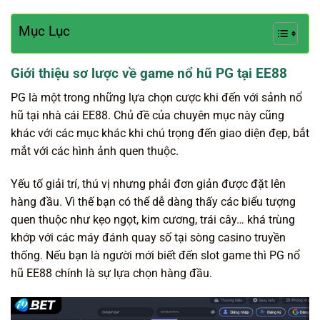
Mục Lục
Giới thiệu sơ lược về game nổ hũ PG tại EE88
PG là một trong những lựa chọn cược khi đến với sảnh nổ
hũ tại nhà cái EE88. Chủ đề của chuyên mục này cũng
khác với các mục khác khi chú trọng đến giao diện đẹp, bắt
mắt với các hình ảnh quen thuộc.
Yếu tố giải trí, thú vị nhưng phải đơn giản được đặt lên
hàng đầu. Vì thế bạn có thể dễ dàng thấy các biểu tượng
quen thuộc như kẹo ngọt, kim cương, trái cây… khá trùng
khớp với các máy đánh quay số tại sòng casino truyền
thống. Nếu bạn là người mới biết đến slot game thì PG nổ
hũ EE88 chính là sự lựa chọn hàng đầu.