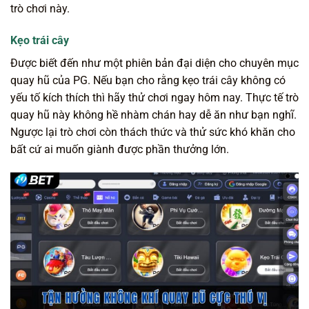
trò chơi này.
Kẹo trái cây
Được biết đến như một phiên bản đại diện cho chuyên mục
quay hũ của PG. Nếu bạn cho rằng kẹo trái cây không có
yếu tố kích thích thì hãy thử chơi ngay hôm nay. Thực tế trò
quay hũ này không hề nhàm chán hay dễ ăn như bạn nghĩ.
Ngược lại trò chơi còn thách thức và thử sức khó khăn cho
bất cứ ai muốn giành được phần thưởng lớn.