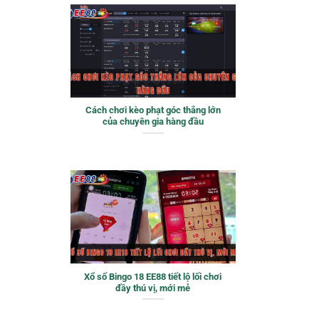
Cách chơi kèo phạt góc thắng lớn
của chuyên gia hàng đầu
Xổ số Bingo 18 EE88 tiết lộ lối chơi
đầy thú vị, mới mẻ