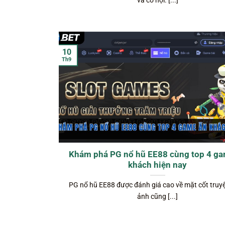
và cơ hội. [...]
10
Th9
Khám phá PG nổ hũ EE88 cùng top 4 ga
khách hiện nay
PG nổ hũ EE88 được đánh giá cao về mặt cốt truyệ
ảnh cũng [...]