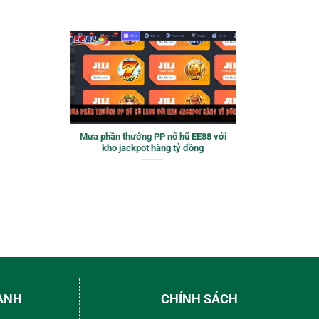
Mưa phần thưởng PP nổ hũ EE88 với
kho jackpot hàng tỷ đồng
ANH
CHÍNH SÁCH