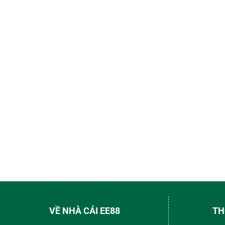
VỀ NHÀ CÁI EE88
TH