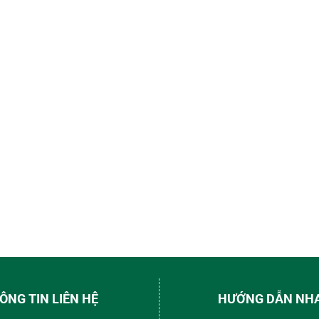
ÔNG TIN LIÊN HỆ
HƯỚNG DẪN NH